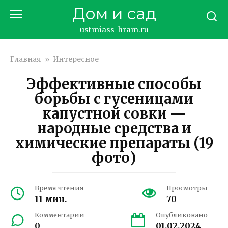
Перейти
Дом и сад
к
контенту
ustmiass-hram.ru
Главная
»
Интересное
Эффективные способы
борьбы с гусеницами
капустной совки —
народные средства и
химические препараты (19
фото)
Время чтения
Просмотры
11 мин.
70
Комментарии
Опубликовано
0
01.02.2024