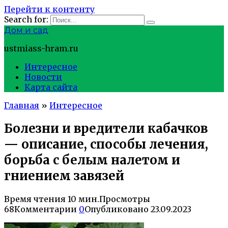
Перейти к контенту
Search for:
Дом и сад
ustmiass-hram.ru
Интересное
Новости
Карта сайта
Главная
»
Интересное
Болезни и вредители кабачков
— описание, способы лечения,
борьба с белым налетом и
гниением завязей
Время чтения
10 мин.
Просмотры
68
Комментарии
0
Опубликовано
23.09.2023