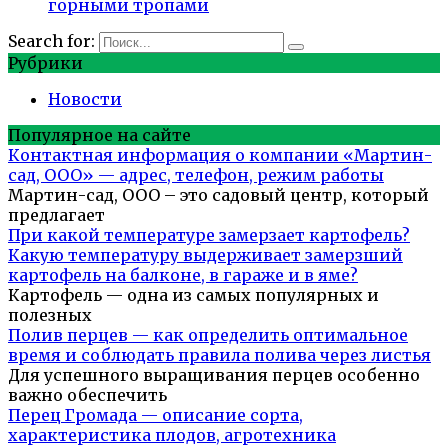
горными тропами
Search for:
Рубрики
Новости
Популярное на сайте
Контактная информация о компании «Мартин-
сад, ООО» — адрес, телефон, режим работы
Мартин-сад, ООО – это садовый центр, который
предлагает
При какой температуре замерзает картофель?
Какую температуру выдерживает замерзший
картофель на балконе, в гараже и в яме?
Картофель — одна из самых популярных и
полезных
Полив перцев — как определить оптимальное
время и соблюдать правила полива через листья
Для успешного выращивания перцев особенно
важно обеспечить
Перец Громада — описание сорта,
характеристика плодов, агротехника