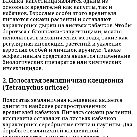
Блошка-капустница является одним из
основных вредителей как капусты, так и
кабачков. Взрослые особи этого вредителя
питаются соками растений и оставляют
характерные дырки на листьях кабачков. Чтобы
бороться с блошками-капустницами, можно
использовать механические методы, такие как
регулярная инспекция растений и удаление
взрослых особей и личинок вручную. Также
эффективным средством является применение
биологических препаратов или химических
инсектицидов.
2. Полосатая земляничная клещевина
(Tetranychus urticae)
Полосатая земляничная клещевина является
одним из наиболее распространенных
вредителей кабачков. Питаясь соками растений,
клещевина оставляет на листьях кабачков
характерные серебристые пятна и паутины. Для
борьбы с земляничной клещевиной
рекомендуется внимательно следить за