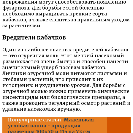
повреждения могут способствовать появлению
фузариоза. Для борьбы с этой болезнью
необходимо выращивать крепкие сорта
кабачков, а также следить за правильным уходом
за растениями.
Вредители кабачков
Один из наиболее опасных вредителей кабачков
— это огуречная моль. Этот мелкий насекомый
размножается очень быстро и способен нанести
значительный ущерб посевам кабачков.
Личинки огуречной моли питаются листьями и
стеблями растений, что приводит к их
истощению и ухудшению урожая. Для борьбы с
огуречной молью можно применять химические
инсектициды или биологические препараты, а
также проводить регулярный осмотр растений и
удаление насекомых вручную.
Популярные статьи
Маленькая
угловая ванна - продукция
размером 100х70 и 115 на 72 см,