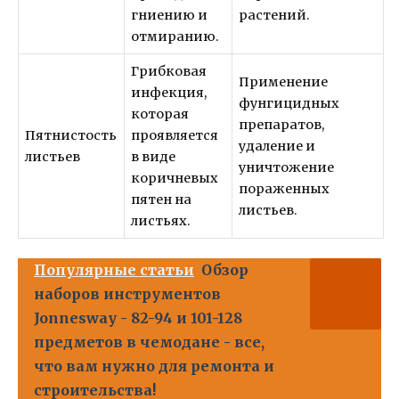
гниению и
растений.
отмиранию.
Грибковая
Применение
инфекция,
фунгицидных
которая
препаратов,
Пятнистость
проявляется
удаление и
листьев
в виде
уничтожение
коричневых
пораженных
пятен на
листьев.
листьях.
Популярные статьи
Обзор
наборов инструментов
Jonnesway - 82-94 и 101-128
предметов в чемодане - все,
что вам нужно для ремонта и
строительства!