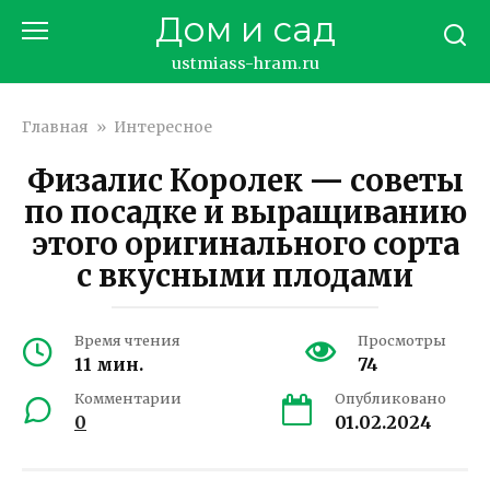
Перейти
Дом и сад
к
контенту
ustmiass-hram.ru
Главная
»
Интересное
Физалис Королек — советы
по посадке и выращиванию
этого оригинального сорта
с вкусными плодами
Время чтения
Просмотры
11 мин.
74
Комментарии
Опубликовано
0
01.02.2024