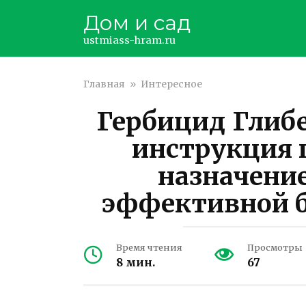
Перейти
Дом и сад
к
контенту
ustmiass-hram.ru
Главная
»
Интересное
Гербицид Глибе
инструкция 
назначение
эффективной б
Время чтения
Просмотры
8 мин.
67