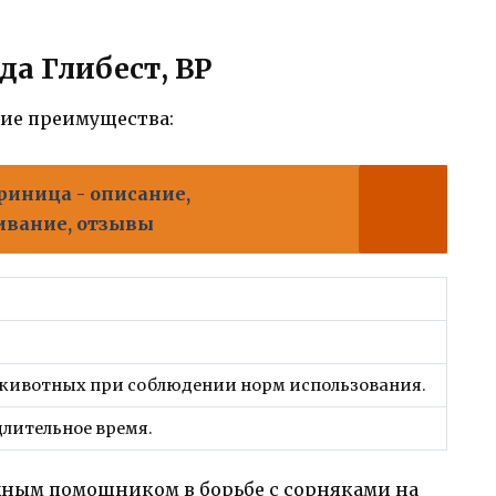
а Глибест, ВР
щие преимущества:
риница - описание,
ивание, отзывы
и животных при соблюдении норм использования.
длительное время.
ежным помощником в борьбе с сорняками на