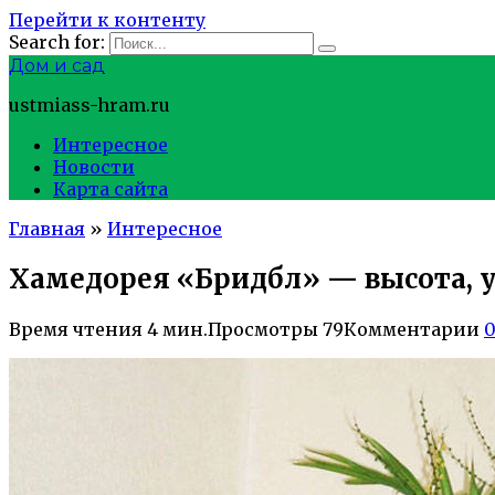
Перейти к контенту
Search for:
Дом и сад
ustmiass-hram.ru
Интересное
Новости
Карта сайта
Главная
»
Интересное
Хамедорея «Бридбл» — высота, у
Время чтения
4 мин.
Просмотры
79
Комментарии