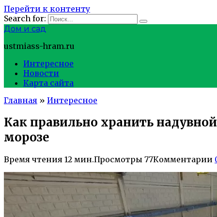
Перейти к контенту
Search for:
Дом и сад
ustmiass-hram.ru
Интересное
Новости
Карта сайта
Главная
»
Интересное
Как правильно хранить надувной
морозе
Время чтения
12 мин.
Просмотры
77
Комментарии