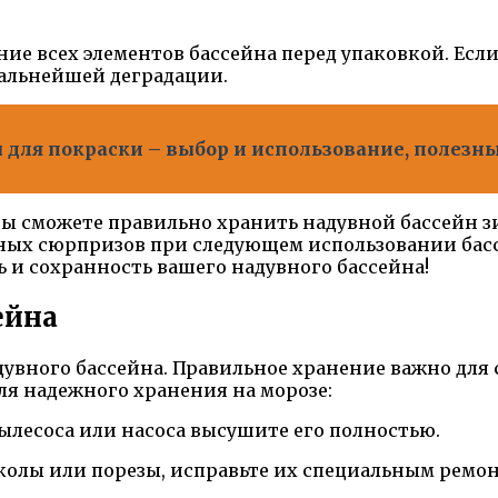
ние всех элементов бассейна перед упаковкой. Ес
дальнейшей деградации.
для покраски – выбор и использование, полезн
вы сможете правильно хранить надувной бассейн з
ных сюрпризов при следующем использовании басс
 и сохранность вашего надувного бассейна!
ейна
дувного бассейна. Правильное хранение важно для 
я надежного хранения на морозе:
пылесоса или насоса высушите его полностью.
роколы или порезы, исправьте их специальным рем