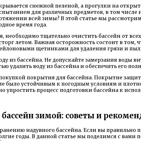
покрывается снежной пеленой, а прогулки на откр
испытанием для различных предметов, в том числе 
ротяжении всей зимы? В этой статье мы рассмотри
дное время года.
я, необходимо тщательно очистить бассейн от все
восторг летом. Важная осторожность состоит в том,
 нейлоновыми щетинками для удаления грязи и пыл
оду из бассейна. Не допускайте замерзания воды вн
ью удалить воду из бассейна и обеспечить его пол
 покупкой покрытия для бассейна. Покрытие защити
ие было устойчивым к погодным условиям и плотно 
о упростить процесс подготовки бассейна к испол
 бассейн зимой: советы и рекоме
анению надувного бассейна. Если вы правильно по
олгие годы. В данной статье мы поделимся с вами