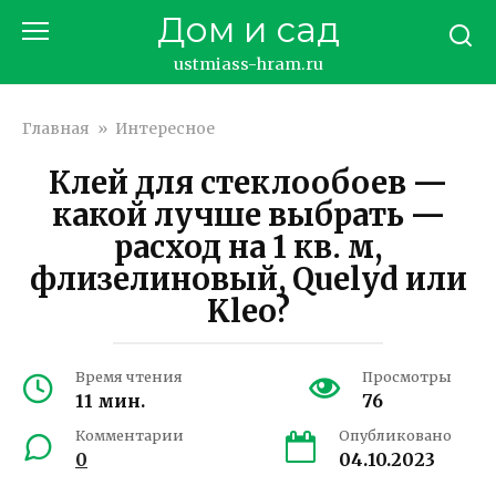
Перейти
Дом и сад
к
контенту
ustmiass-hram.ru
Главная
»
Интересное
Клей для стеклообоев —
какой лучше выбрать —
расход на 1 кв. м,
флизелиновый, Quelyd или
Kleo?
Время чтения
Просмотры
11 мин.
76
Комментарии
Опубликовано
0
04.10.2023