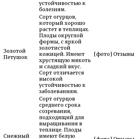
устойчивостью к
болезням.
Сорт огурцов,
который хорошо
растет в теплицах.
Плоды округлой
формы, с яркой
золотистой
Золотой
кожицей. Имеют
[фото]
Отзывы
Петушок
хрустящую мякоть
и сладкий вкус.
Сорт отличается
высокой
устойчивостью к
заболеваниям.
Сорт огурцов
среднего срока
созревания,
подходящий для
выращивания в
теплице. Плоды
Снежный
имеют белую
[фото]
Отзывы