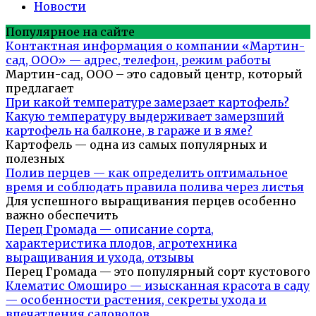
Новости
Популярное на сайте
Контактная информация о компании «Мартин-
сад, ООО» — адрес, телефон, режим работы
Мартин-сад, ООО – это садовый центр, который
предлагает
При какой температуре замерзает картофель?
Какую температуру выдерживает замерзший
картофель на балконе, в гараже и в яме?
Картофель — одна из самых популярных и
полезных
Полив перцев — как определить оптимальное
время и соблюдать правила полива через листья
Для успешного выращивания перцев особенно
важно обеспечить
Перец Громада — описание сорта,
характеристика плодов, агротехника
выращивания и ухода, отзывы
Перец Громада — это популярный сорт кустового
Клематис Омоширо — изысканная красота в саду
— особенности растения, секреты ухода и
впечатления садоводов