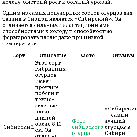
холоду, быстрый рост и богатый урожай.
Одним из самых популярных сортов огурцов для
теплиц в Сибири является «Сибирский». Он
отличается сильными адаптационными
способностями к холоду и способностью
формировать плоды даже при низкой
температуре.
Сорт
Описание
Фото
Отзывы
Этот сорт
гибридных
огурцов
имеет
прочные
побеги и
темно-
зеленые
«Сибирски
плоды
— самый
длиной
Фото
лучший
около 8-10
Сибирский
сибирского
огурцов в
см. Он
огурца
Сибири.
отлично