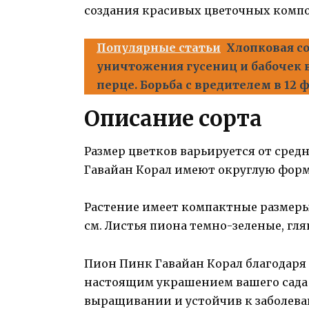
создания красивых цветочных компо
Популярные статьи
Хлопковая с
уничтожения гусениц и бабочек в
перце. Борьба с вредителем в 12
Описание сорта
Размер цветков варьируется от сред
Гавайан Корал имеют округлую форму
Растение имеет компактные размеры
см. Листья пиона темно-зеленые, гля
Пион Пинк Гавайан Корал благодаря
настоящим украшением вашего сада 
выращивании и устойчив к заболева