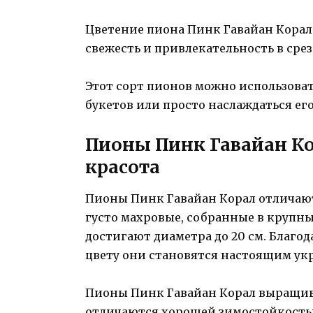
Цветение пиона Пинк Гавайан Корал 
свежесть и привлекательность в сре
Этот сорт пионов можно использова
букетов или просто наслаждаться его
Пионы Пинк Гавайан Ко
красота
Пионы Пинк Гавайан Корал отличают
густо махровые, собранные в крупн
достигают диаметра до 20 см. Благо
цвету они становятся настоящим укр
Пионы Пинк Гавайан Корал выращив
отличаются хорошей зимостойкостью 