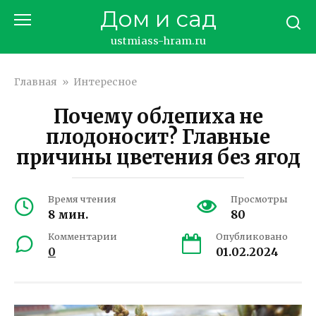
Перейти
Дом и сад
к
контенту
ustmiass-hram.ru
Главная
»
Интересное
Почему облепиха не
плодоносит? Главные
причины цветения без ягод
Время чтения
Просмотры
8 мин.
80
Комментарии
Опубликовано
0
01.02.2024