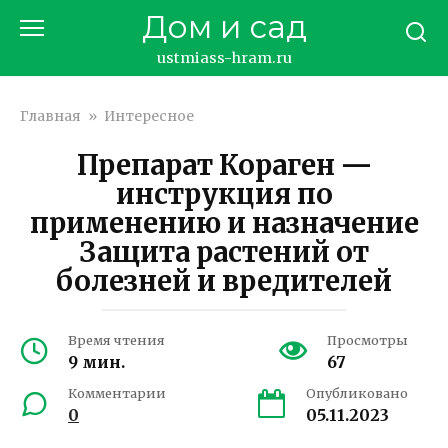
Перейти
Дом и сад
к
контенту
ustmiass-hram.ru
Главная
»
Интересное
Препарат Кораген —
инструкция по
применению и назначение
Защита растений от
болезней и вредителей
Время чтения
Просмотры
9 мин.
67
Комментарии
Опубликовано
0
05.11.2023