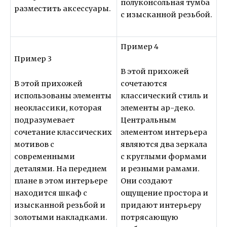
полуконсольная тумба
разместить аксессуары.
с изысканной резьбой.
Пример 4
Пример 3
В этой прихожей
В этой прихожей
сочетаются
использованы элементы
классический стиль и
неоклассики, которая
элементы ар-деко.
подразумевает
Центральным
сочетание классических
элементом интерьера
мотивов с
являются два зеркала
современными
с круглыми формами
деталями. На переднем
и резными рамами.
плане в этом интерьере
Они создают
находится шкаф с
ощущение простора и
изысканной резьбой и
придают интерьеру
золотыми накладками.
потрясающую