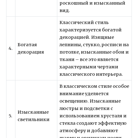
роскошный и изысканный
вид.
Классический стиль
характеризуется богатой
декорацией. Изящные
Богатая
лепнины, стукко, росписи на
4.
декорация
потолке, изысканные обои и
ткани – все это является
характерными чертами
классического интерьера.
В классическом стиле особое
внимание уделяется
освещению. Изысканные
люстры и подсветки с
Изысканные
5.
использованием хрусталя и
светильники
стекла создают эффектную
атмосферу и добавляют
шарму и оригинальности