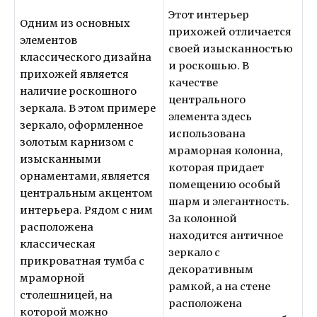
Этот интерьер
Одним из основных
прихожей отличается
элементов
своей изысканностью
классического дизайна
и роскошью. В
прихожей является
качестве
наличие роскошного
центрального
зеркала. В этом примере
элемента здесь
зеркало, оформленное
использована
золотым карнизом с
мраморная колонна,
изысканными
которая придает
орнаментами, является
помещению особый
центральным акцентом
шарм и элегантность.
интерьера. Рядом с ним
За колонной
расположена
находится античное
классическая
зеркало с
прикроватная тумба с
декоративным
мраморной
рамкой, а на стене
столешницей, на
расположена
которой можно