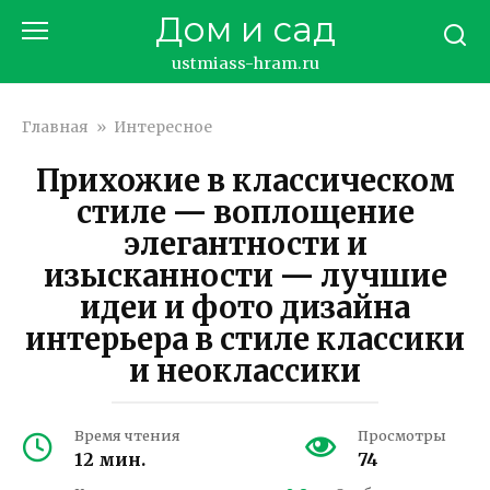
Перейти
Дом и сад
к
контенту
ustmiass-hram.ru
Главная
»
Интересное
Прихожие в классическом
стиле — воплощение
элегантности и
изысканности — лучшие
идеи и фото дизайна
интерьера в стиле классики
и неоклассики
Время чтения
Просмотры
12 мин.
74