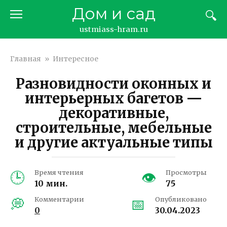
Перейти
Дом и сад
к
контенту
ustmiass-hram.ru
Главная
»
Интересное
Разновидности оконных и
интерьерных багетов —
декоративные,
строительные, мебельные
и другие актуальные типы
Время чтения
Просмотры
10 мин.
75
Комментарии
Опубликовано
0
30.04.2023