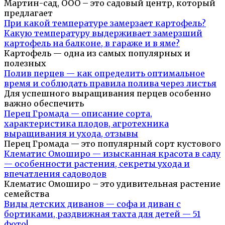
Мартин-сад, ООО – это садовый центр, который
предлагает
При какой температуре замерзает картофель?
Какую температуру выдерживает замерзший
картофель на балконе, в гараже и в яме?
Картофель — одна из самых популярных и
полезных
Полив перцев — как определить оптимальное
время и соблюдать правила полива через листья
Для успешного выращивания перцев особенно
важно обеспечить
Перец Громада — описание сорта,
характеристика плодов, агротехника
выращивания и ухода, отзывы
Перец Громада — это популярный сорт кустового
Клематис Омоширо — изысканная красота в саду
— особенности растения, секреты ухода и
впечатления садоводов
Клематис Омоширо – это удивительная растение
семейства
Виды детских диванов — софа и диван с
бортиками, раздвижная тахта для детей — 51
фото!