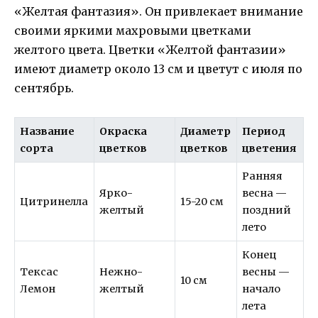
«Желтая фантазия». Он привлекает внимание
своими яркими махровыми цветками
желтого цвета. Цветки «Желтой фантазии»
имеют диаметр около 13 см и цветут с июля по
сентябрь.
Название
Окраска
Диаметр
Период
сорта
цветков
цветков
цветения
Ранняя
Ярко-
весна —
Цитринелла
15-20 см
желтый
поздний
лето
Конец
Тексас
Нежно-
весны —
10 см
Лемон
желтый
начало
лета