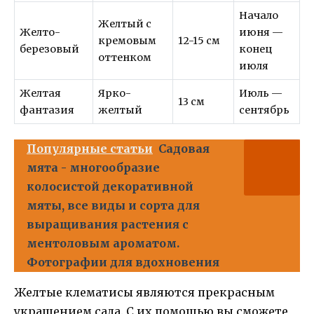
Начало
Желтый с
Желто-
июня —
кремовым
12-15 см
березовый
конец
оттенком
июля
Желтая
Ярко-
Июль —
13 см
фантазия
желтый
сентябрь
Популярные статьи
Садовая
мята - многообразие
колосистой декоративной
мяты, все виды и сорта для
выращивания растения с
ментоловым ароматом.
Фотографии для вдохновения
Желтые клематисы являются прекрасным
украшением сада. С их помощью вы сможете