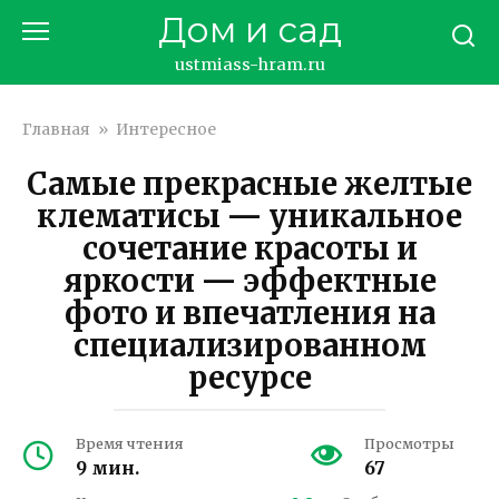
Перейти
Дом и сад
к
контенту
ustmiass-hram.ru
Главная
»
Интересное
Самые прекрасные желтые
клематисы — уникальное
сочетание красоты и
яркости — эффектные
фото и впечатления на
специализированном
ресурсе
Время чтения
Просмотры
9 мин.
67