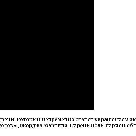
ирени, который непременно станет украшением любо
столов» Джорджа Мартина. Сирень Поль Тирион об