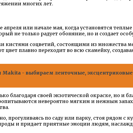
тяжении многих лет.
апреля или начале мая, когда установятся теплые 
ый не только радует обоняние, но и создает особ
 кистями соцветий, состоящими из множества мел
от цвет плавно переходит во всю скамейку, созда
akita - выбираем ленточные, эксцентриковые
ько благодаря своей экзотической окраске, но и бл
пропитываются невероятно мягким и нежным запах
тва.
, прогуливаясь по саду или парку, стоя рядом с к
рироды и придает приятные эмоции людям, наслаж