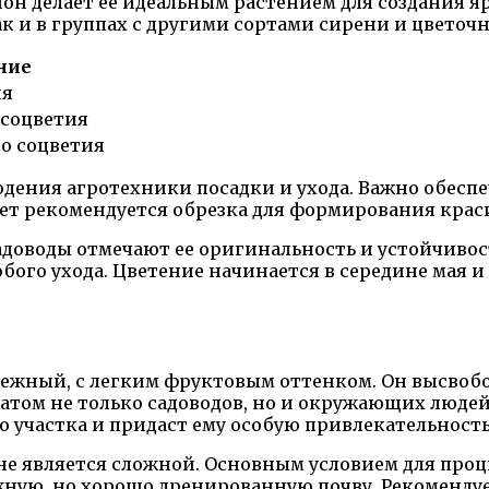
он делает ее идеальным растением для создания 
ак и в группах с другими сортами сирени и цветоч
ние
ия
 соцветия
о соцветия
ения агротехники посадки и ухода. Важно обеспе
 лет рекомендуется обрезка для формирования кра
доводы отмечают ее оригинальность и устойчивос
бого ухода. Цветение начинается в середине мая и 
ежный, с легким фруктовым оттенком. Он высвобо
атом не только садоводов, но и окружающих людей.
 участка и придаст ему особую привлекательность
 является сложной. Основным условием для процв
жную, но хорошо дренированную почву. Рекоменду