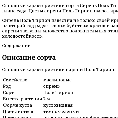
Основные характеристики сорта Сирень Поль Тири
плане сада. Цветы сирени Поль Тирион имеют ярк
Сирень Поль Тирион известна не только своей кра
на второй год радует своим буйством красок и за
сирени заслужил множество положительных отзыво
холодостойкость.
Содержание
Описание сорта
Основные характеристики сирени Поль Тирион:
Семейство
маслиновые
Род
сирень
Сорт
Поль Тирион
Высота растения
2 м
Форма куста
кустовидная
Цвет листьев
темно-зеленый
Цвет цветов
различные оттенки фиолетовог