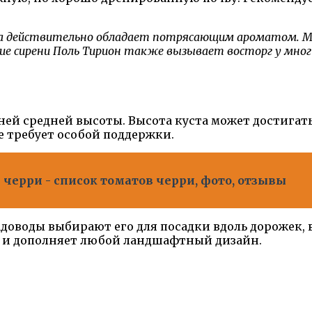
а действительно обладает потрясающим ароматом. Мн
е сирени Поль Тирион также вызывает восторг у многи
й средней высоты. Высота куста может достигать от
 требует особой поддержки.
черри - список томатов черри, фото, отзывы
доводы выбирают его для посадки вдоль дорожек, в
у и дополняет любой ландшафтный дизайн.