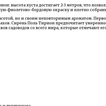
он: высота куста достигает 2-3 метров, что позво
ую фиолетово-бордовую окраску и плотно собраны 
сотой, но и своим неповторимым ароматом. Первое 
пахов. Сирень Поль Тирион предпочитает умеренное 
в садоводов со всего мира, которые отмечают его
о и пурпурного