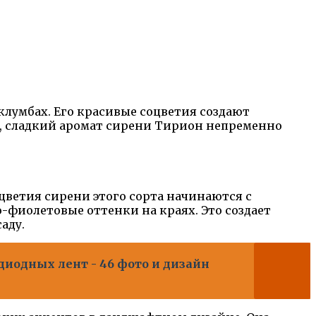
клумбах. Его красивые соцветия создают
й, сладкий аромат сирени Тирион непременно
ветия сирени этого сорта начинаются с
-фиолетовые оттенки на краях. Это создает
аду.
диодных лент - 46 фото и дизайн