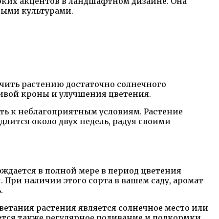
ярких акцентов в ландшафтном дизайне. Она
ными культурами.
чить растению достаточно солнечного
сивой кроны и улучшения цветения.
ть к неблагоприятным условиям. Растение
длится около двух недель, радуя своими
ждается в полной мере в период цветения
 При наличии этого сорта в вашем саду, аромат
.
етания растения является солнечное место или
ется также регулярное поливание и подкормки