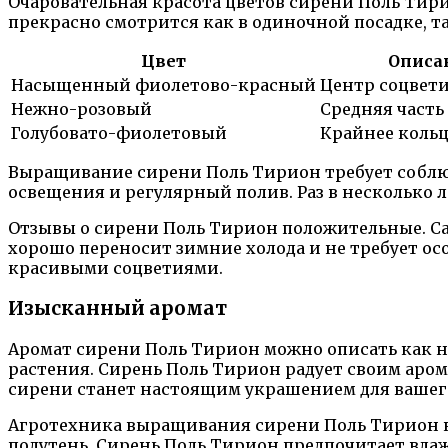
Очаровательная красота цветов сирени Поль Тири
прекрасно смотрится как в одиночной посадке, т
Цвет
Описа
Насыщенный фиолетово-красный
Центр соцвет
Нежно-розовый
Средняя часть
Голубовато-фиолетовый
Крайнее кольц
Выращивание сирени Поль Тирион требует соблюд
освещения и регулярный полив. Раз в несколько
Отзывы о сирени Поль Тирион положительные. Са
хорошо переносит зимние холода и не требует осо
красивыми соцветиями.
Изысканный аромат
Аромат сирени Поль Тирион можно описать как н
растения. Сирень Поль Тирион радует своим аром
сирени станет настоящим украшением для вашего
Агротехника выращивания сирени Поль Тирион не
полутень. Сирень Поль Тирион предпочитает вла