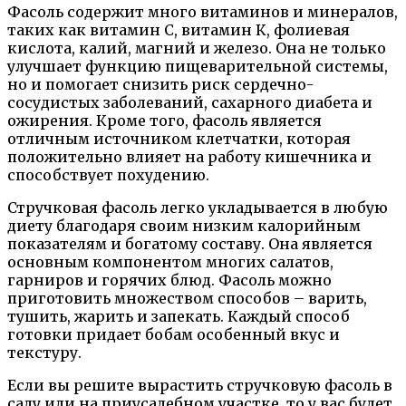
Фасоль содержит много витаминов и минералов,
таких как витамин С, витамин К, фолиевая
кислота, калий, магний и железо. Она не только
улучшает функцию пищеварительной системы,
но и помогает снизить риск сердечно-
сосудистых заболеваний, сахарного диабета и
ожирения. Кроме того, фасоль является
отличным источником клетчатки, которая
положительно влияет на работу кишечника и
способствует похудению.
Стручковая фасоль легко укладывается в любую
диету благодаря своим низким калорийным
показателям и богатому составу. Она является
основным компонентом многих салатов,
гарниров и горячих блюд. Фасоль можно
приготовить множеством способов – варить,
тушить, жарить и запекать. Каждый способ
готовки придает бобам особенный вкус и
текстуру.
Если вы решите вырастить стручковую фасоль в
саду или на приусадебном участке, то у вас будет