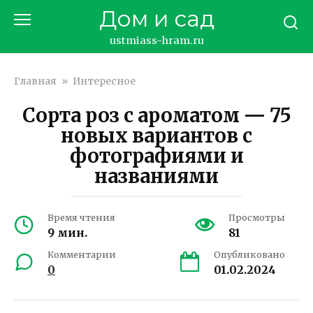
Перейти
Дом и сад
к
контенту
ustmiass-hram.ru
Главная
»
Интересное
Сорта роз с ароматом — 75
новых вариантов с
фотографиями и
названиями
Время чтения
Просмотры
9 мин.
81
Комментарии
Опубликовано
0
01.02.2024