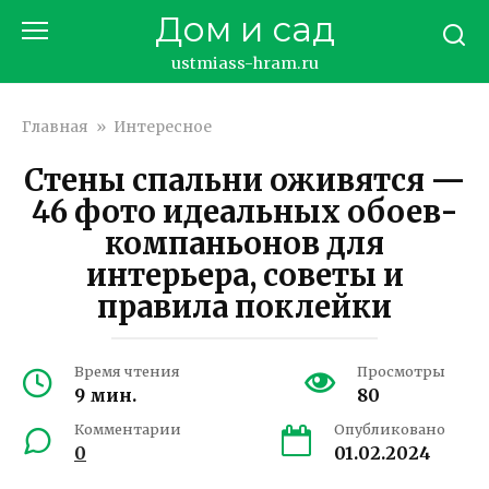
Перейти
Дом и сад
к
контенту
ustmiass-hram.ru
Главная
»
Интересное
Стены спальни оживятся —
46 фото идеальных обоев-
компаньонов для
интерьера, советы и
правила поклейки
Время чтения
Просмотры
9 мин.
80
Комментарии
Опубликовано
0
01.02.2024