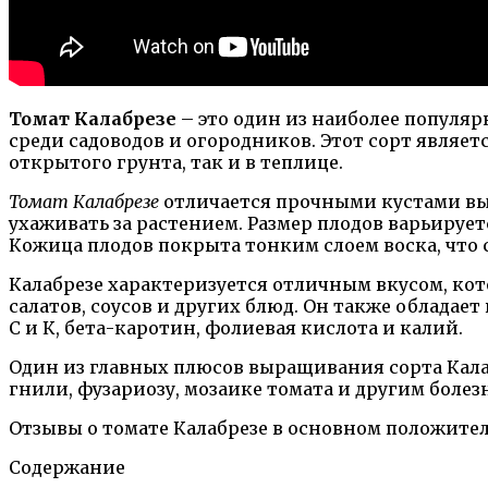
Томат Калабрезе
– это один из наиболее популяр
среди садоводов и огородников. Этот сорт являе
открытого грунта, так и в теплице.
Томат Калабрезе
отличается прочными кустами выс
ухаживать за растением. Размер плодов варьируе
Кожица плодов покрыта тонким слоем воска, что 
Калабрезе характеризуется отличным вкусом, кот
салатов, соусов и других блюд. Он также облада
С и К, бета-каротин, фолиевая кислота и калий.
Один из главных плюсов выращивания сорта Кала
гнили, фузариозу, мозаике томата и другим боле
Отзывы о томате Калабрезе в основном положите
Содержание