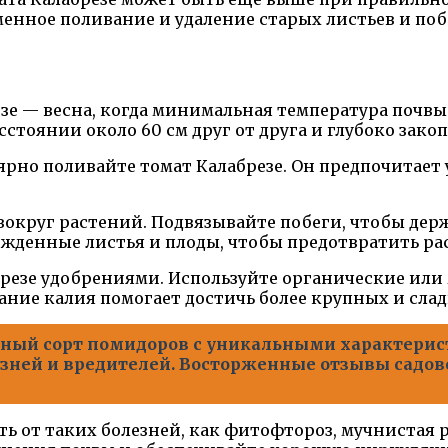
менное поливание и удаление старых листьев и по
зе — весна, когда минимальная температура почвы 
сстоянии около 60 см друг от друга и глубоко зак
ярно поливайте томат Калабрезе. Он предпочитает 
вокруг растений. Подвязывайте побеги, чтобы дер
ежденные листья и плоды, чтобы предотвратить ра
резе удобрениями. Используйте органические или 
ние калия помогает достичь более крупных и слад
ьный сорт помидоров с уникальными характерист
зней и вредителей. Восторженные отзывы садов
ь от таких болезней, как фитофтороз, мучнистая 