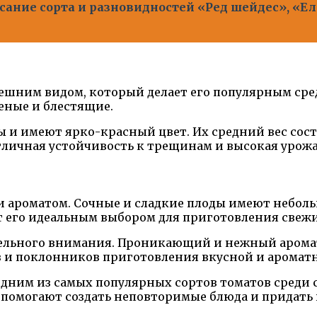
сание сорта и разновидностей «Ред шейдес», «Ел
ешним видом, который делает его популярным сред
леные и блестящие.
 и имеют ярко-красный цвет. Их средний вес соста
 отличная устойчивость к трещинам и высокая урож
и ароматом. Сочные и сладкие плоды имеют небол
т его идеальным выбором для приготовления свежих
дельного внимания. Проникающий и нежный аромат
ов и поклонников приготовления вкусной и аромат
 одним из самых популярных сортов томатов среди
 помогают создать неповторимые блюда и придать 