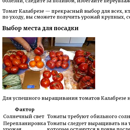
болезни, следите за поливом, избегайте переувл
Томат Калабрезе — прекрасный выбор для всех, 
по уходу, вы сможете получить урожай крупных, 
Выбор места для посадки
Для успешного выращивания томатов Калабрезе н
Фактор
Солнечный свет
Томаты требуют обильного солнеч
Перепланировка
Томаты следует выращивать на т
урожая
которые останутся в почве посл