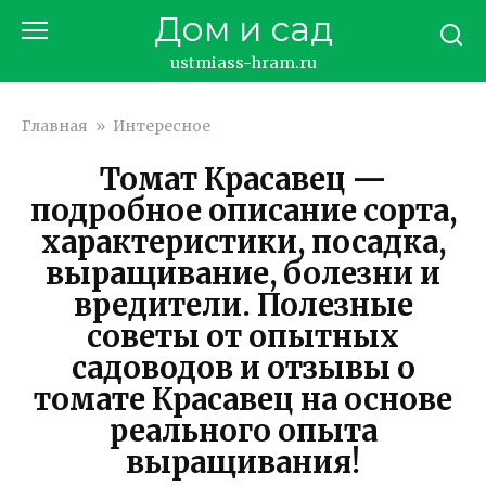
Перейти
Дом и сад
к
контенту
ustmiass-hram.ru
Главная
»
Интересное
Томат Красавец —
подробное описание сорта,
характеристики, посадка,
выращивание, болезни и
вредители. Полезные
советы от опытных
садоводов и отзывы о
томате Красавец на основе
реального опыта
выращивания!