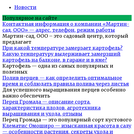
Новости
Популярное на сайте
Контактная информация о компании «Мартин-
сад, ООО» — адрес, телефон, режим работы
Мартин-сад, ООО – это садовый центр, который
предлагает
При какой температуре замерзает картофель?
Какую температуру выдерживает замерзший
картофель на балконе, в гараже и в яме?
Картофель — одна из самых популярных и
полезных
Полив перцев — как определить оптимальное
время и соблюдать правила полива через листья
Для успешного выращивания перцев особенно
важно обеспечить
Перец Громада — описание сорта,
характеристика плодов, агротехника
выращивания и ухода, отзывы
Перец Громада — это популярный сорт кустового
Клематис Омоширо — изысканная красота в саду
— особенности растения, секреты ухода и