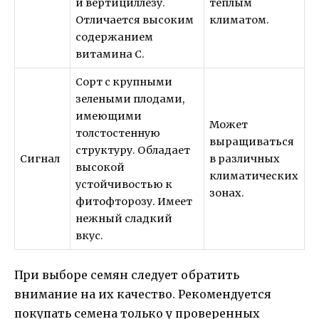
и вертициллезу.
теплым
Отличается высоким
климатом.
содержанием
витамина С.
Сорт с крупными
зелеными плодами,
имеющими
Может
толстостенную
выращиваться
структуру. Обладает
Сигнал
в различных
высокой
климатических
устойчивостью к
зонах.
фитофторозу. Имеет
нежный сладкий
вкус.
При выборе семян следует обратить
внимание на их качество. Рекомендуется
покупать семена только у проверенных