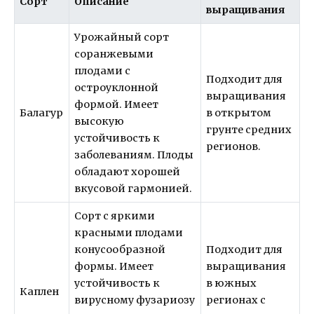
Сорт
Описание
выращивания
Урожайный сорт
соранжевыми
плодами с
Подходит для
остроуклонной
выращивания
формой. Имеет
Балагур
в открытом
высокую
грунте средних
устойчивость к
регионов.
заболеваниям. Плоды
обладают хорошей
вкусовой гармонией.
Сорт с яркими
красными плодами
конусообразной
Подходит для
формы. Имеет
выращивания
устойчивость к
в южных
Каплен
вирусному фузариозу
регионах с