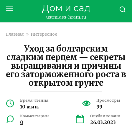
Перейти
Дом и сад
к
контенту
ustmiass-hram.ru
Главная
»
Интересное
Уход за болгарским
сладким перцем — секреты
выращивания и причины
его заторможенного роста в
открытом грунте
Время чтения
Просмотры
10 мин.
99
Комментарии
Опубликовано
0
26.03.2023